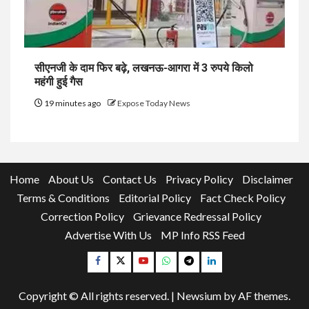
सीएनजी के दाम फिर बढ़े, लखनऊ-आगरा में 3 रुपये किलो
महंगी हुई गैस
19 minutes ago
Expose Today News
Home
About Us
Contact Us
Privacy Policy
Disclaimer
Terms & Conditions
Editorial Policy
Fact Check Policy
Correction Policy
Grievance Redressal Policy
Advertise With Us
MP Info RSS Feed
Facebook
Twitter
YouTube
Whatsapp
Telegram
Linkedin
Copyright © All rights reserved.
|
Newsium
by AF themes.