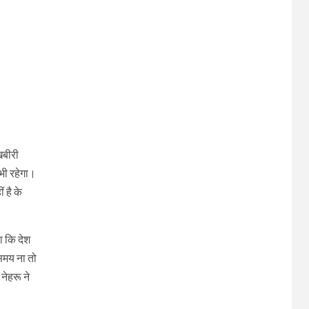
खबीरी
भी रहेगा।
 है के
ा कि देश
समय ना तो
नेहरू ने