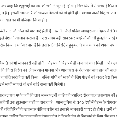
ी कर कहा कि शुतुरमूर्ग का नाम तो सभी ने सुना ही होगा। सिर छिपाने से सच्चाई छिप न
गदान है। इसकी जानकारी तो भाजपा नेताओं को तो होगी ही। भाजपा अपने पितृ संगठन
पर नाखून का भी बलिदान किया हो।
कुल 43 साल की जेल की यातनाएं झेली है। इसमें अकेले पंडित जवाहरलाल नेहरू ने 13
 पहले देश को आजाद कराना है। उस समय यही सावरकर अंग्रेजों की जी हुजूरी कर रहे
 का विरोध किया। मजेदार बात है कि इसके लिए ब्रिटिश हुकुमत ने सावरकर को अपना वफा
्थिति की भी जानकारी नहीं होगी। नेहरू को बिहार में ही जेल की सजा मिली। और 
 आती है कि जिस तिरंगा को लेकर आज भाजपा और आरएसस के नेता आन बान शान की बात 
्रांतिकारी पैदा नहीं किया। बल्कि गांधी को मारने के लिए गोडसे को जरूर पैदा क
ोडसे माफी मांग ले तो उसे कोई सजा नहीं मिलेगी।
एक बार बलराज मधोक की किताब जरूर पढ़नी चाहिए कि आखिर दीनदयाल उपाध्याय की हत
दियों तक झुठलाया नहीं जा सकता है। आज दुनिया के 145 देशों में नेहरू के योगदा
ारी गतिविधियों के उपासक नीतिन नवीन को इसकी जानकारी शायद ही होगी। तभी तो उन
ताना चाहिए कि वह एकलौता इंसान कौन है जिसने जेल से निकलने के लिए तीन बार अं