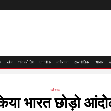
र
खेल
धर्म ज्योतिष
तकनीक
मनोरंजन
राजनीतिक
व्यापार
छत्तीसगढ
िया भारत छोड़ो आंद