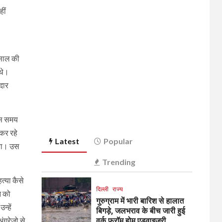
हीं
 साल की
 थे।
दार
उस समय
कर रहे
Latest
Popular
िया। उस
Trending
्या कैसे
दिल्ली
राज्य
न को
गुरुग्राम में भारी बारिश से हालात
्हें
बिगड़े, जलभराव के बीच जारी हुई
ग्रेजो से
वर्क फ्रॉम होम एडवाइजरी