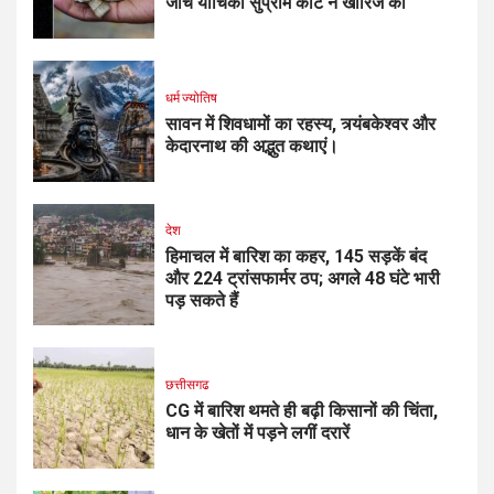
जांच याचिका सुप्रीम कोर्ट ने खारिज की
धर्म ज्योतिष
सावन में शिवधामों का रहस्य, त्र्यंबकेश्वर और
केदारनाथ की अद्भुत कथाएं।
देश
हिमाचल में बारिश का कहर, 145 सड़कें बंद
और 224 ट्रांसफार्मर ठप; अगले 48 घंटे भारी
पड़ सकते हैं
छत्तीसगढ
CG में बारिश थमते ही बढ़ी किसानों की चिंता,
धान के खेतों में पड़ने लगीं दरारें