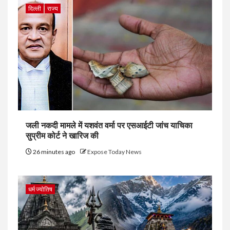
दिल्ली
राज्य
जली नकदी मामले में यशवंत वर्मा पर एसआईटी जांच याचिका
सुप्रीम कोर्ट ने खारिज की
26 minutes ago
Expose Today News
धर्म ज्योतिष