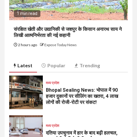
1 min read
संरक्षित खेती और उद्यानिकी से जशपुर के किसान अनारथ साय ने
लिखी आत्मनिर्भरता की नई कहानी
2 hours ago
Expose Today News
Latest
Popular
Trending
मध्य प्रदेश
Bhopal Sealing News: भोपाल में 90
हजार दुकानों पर सीलिंग का खतरा, 4 लाख
लोगों की रोजी-रोटी पर संकट!
मध्य प्रदेश
दतिया उपचुनाव में हार के बाद बढ़ी हलचल,