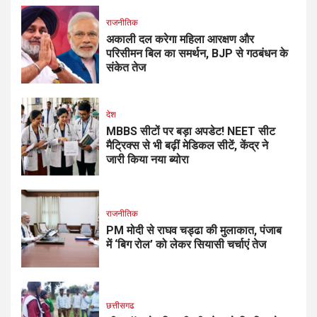
राजनीतिक
अकाली दल करेगा महिला आरक्षण और
परिसीमन बिल का समर्थन, BJP से गठबंधन के
संकेत तेज
देश
MBBS सीटों पर बड़ा अपडेट! NEET सीट
मैट्रिक्स से भी बढ़ीं मेडिकल सीटें, केंद्र ने
जारी किया नया ब्योरा
राजनीतिक
PM मोदी से राघव चड्ढा की मुलाकात, पंजाब
में ‘बिग रोल’ को लेकर सियासी चर्चाएं तेज
छत्तीसगढ