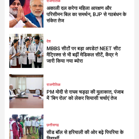
राजनीतिक
अकाली दल करेगा महिला आरक्षण और
परिसीमन बिल का समर्थन, BJP से गठबंधन के
संकेत तेज
देश
MBBS सीटों पर बड़ा अपडेट! NEET सीट
मैट्रिक्स से भी बढ़ीं मेडिकल सीटें, केंद्र ने
जारी किया नया ब्योरा
राजनीतिक
PM मोदी से राघव चड्ढा की मुलाकात, पंजाब
में ‘बिग रोल’ को लेकर सियासी चर्चाएं तेज
छत्तीसगढ
सीड बॉल से हरियाली की ओर बढ़े पिपरिया के
विद्यार्थी