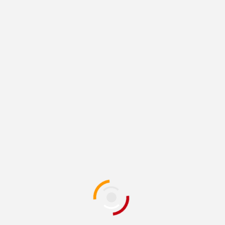
छत्तीसगढ
1 min read
CG में नांदघाट-मुंगेली रोड होगा फोरलेन, 138 करोड़ की
परियोजना को मिली मंजूरी
3 hours ago
Expose Today News
Latest
Popular
Trending
मध्य प्रदेश