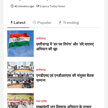
42 minutes ago
Expose Today News
Latest
Popular
Trending
छत्तीसगढ
छत्तीसगढ़ में ‘हर घर तिरंगा’ और ‘वंदे मातरम्’
अभियान की धूम
छत्तीसगढ
एनडीएमए एवं एनडीआरएफ की संयुक्त बैठक
सम्पन्न
मध्य प्रदेश
मुख्यमंत्री जन विश्वास अभियान के प्रथम