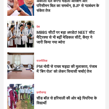
अकाली दल करेगा महिला आरक्षण और
परिसीमन बिल का समर्थन, BJP से गठबंधन के
संकेत तेज
देश
MBBS सीटों पर बड़ा अपडेट! NEET सीट
मैट्रिक्स से भी बढ़ीं मेडिकल सीटें, केंद्र ने
जारी किया नया ब्योरा
राजनीतिक
PM मोदी से राघव चड्ढा की मुलाकात, पंजाब
में ‘बिग रोल’ को लेकर सियासी चर्चाएं तेज
छत्तीसगढ
सीड बॉल से हरियाली की ओर बढ़े पिपरिया के
विद्यार्थी