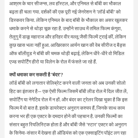
आश्रम के चार सीजन्स, लव हॉस्टल, और एनिमल से बॉबी का भौकाल
बढ़ता ही चला गया. दर्शकों की एक पूरी नई जेनरेशन ने 'लॉर्ड बॉबी' को
डिस्कवर किया. लेकिन एनिमल के बाद बॉबी के भौकाल का असर खुलकर
धमाके करने से थोड़ा चूक रहा है. उन्होंने साउथ में तमिल फिल्म कंगुवा,
तेलुगु में डाकू महाराज और हरिहर वीर मल्लू जैसी फिल्में ट्राई कीं, लेकिन
कुछ खास भला नहीं हुआ. आखिरकार आर्यन खान की वेब सीरीज द बैड्स
ऑफ बॉलीवुड ने बॉबी की चमक थोड़ी बढ़ाई, लेकिन धीरे-धीरे वो मिडिल
एज्ड सपोर्टिंग हीरो या विलेन के रोल में फंसते जा रहे हैं.
क्यों धमाका कर सकती है 'बंदर'?
लॉर्ड बॉबी को लगातार सेलिब्रेट करने वाली जनता को अब उनकी सोलो
हिट का इंतजार है— एक ऐसी फिल्म जिसमें बॉबी लीड रोल में दिल जीत लें,
सपोर्टिंग या नेगेटिव रोल में न हों. और बंदर का ट्रेलर दिखा चुका है कि इस
फिल्म में वो बात है. इसके डायरेक्टर अनुराग कश्यप हैं, जिनके साथ काम
करना भर ही एक एक्टर के दमदार होने की पहचान है. उनकी फिल्मों का
संसार बहुत रियलिस्टिक होता है और बॉबी जैसे 'स्टार' एक्टर को अनुराग
के सिनेमा-संसार में देखना ही ऑडियंस को एक एक्साइटिंग पॉइंट लग रहा