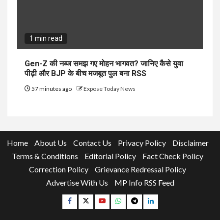
1 min read
Gen-Z की नब्ज समझ गए मोहन भागवत? जानिए कैसे युवा
पीढ़ी और BJP के बीच मजबूत पुल बना RSS
57 minutes ago
Expose Today News
Home
About Us
Contact Us
Privacy Policy
Disclaimer
Terms & Conditions
Editorial Policy
Fact Check Policy
Correction Policy
Grievance Redressal Policy
Advertise With Us
MP Info RSS Feed
Facebook
Twitter
YouTube
Whatsapp
Telegram
Linkedin