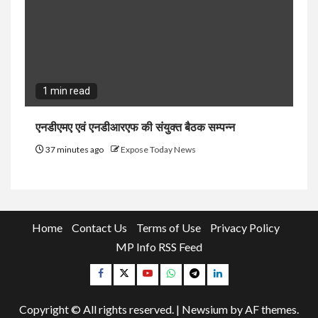
1 min read
एनडीएमए एवं एनडीआरएफ की संयुक्त बैठक सम्पन्न
37 minutes ago
Expose Today News
Home
Contact Us
Terms of Use
Privacy Policy
MP Info RSS Feed
Facebook
Twitter
YouTube
Whatsapp
Telegram
Linkedin
Copyright © All rights reserved.
|
Newsium
by AF themes.