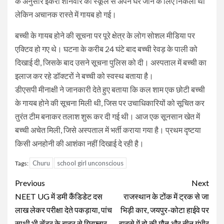
के अनुसार इकरा शनिवार को स्कूल से अपने घर जाने के लिए निकली थी
लेकिन अचानक रास्ते में गायब हो गई।
बच्ची के गायब होने की सूचना पर पूरे क्षेत्र के लोग सोशल मीडिया पर
एक्टिव हो गए थे। घटना के करीब 24 घंटे बाद बच्ची रेवड़ के पाली को
दिखाई दी, जिसके बाद उसने सूचना पुलिस को दी। अस्पताल में बच्ची का
इलाज कर रहे डॉक्टरों ने बच्ची को स्वस्थ बताया है।
डीएसपी मीनाक्षी ने जानकारी देते हुए बताया कि कल शाम एक छोटी बच्ची
के गायब होने की सूचना मिली थी, जिस पर उचाधिकारियों को सूचित कर
तुरंत टीम बनाकर तलाश शुरू कर दी गई थी। आज एक सूनसान खेत में
बच्ची अचेत मिली, जिसे अस्पताल में भर्ती कराया गया है। प्रथम दृष्टया
किसी अनहोनी की आशंका नहीं दिखाई दे रही है।
Churu
school girl unconscious
Tags:
Continue
Previous
Next
Reading
NEET UG में डमी कैंडिडेट दस
राजस्थान के टोंक में ट्रक से जा
लाख लेकर परीक्षा देते पकड़ाया, पांच
भिड़ी कार, जयपुर-कोटा हाईवे पर
साथी भी सेंटर के बाहर से गिरफ्तार
हादसे में दो की मौत और तीन गंभीर