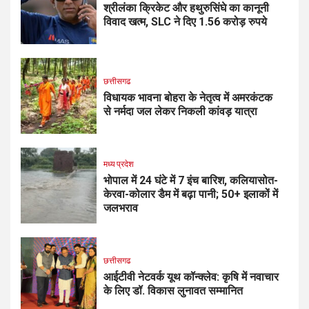
श्रीलंका क्रिकेट और हथुरुसिंघे का कानूनी
विवाद खत्म, SLC ने दिए 1.56 करोड़ रुपये
छत्तीसगढ
विधायक भावना बोहरा के नेतृत्व में अमरकंटक
से नर्मदा जल लेकर निकली कांवड़ यात्रा
मध्य प्रदेश
भोपाल में 24 घंटे में 7 इंच बारिश, कलियासोत-
केरवा-कोलार डैम में बढ़ा पानी; 50+ इलाकों में
जलभराव
छत्तीसगढ
आईटीवी नेटवर्क यूथ कॉन्क्लेव: कृषि में नवाचार
के लिए डॉ. विकास लुनावत सम्मानित