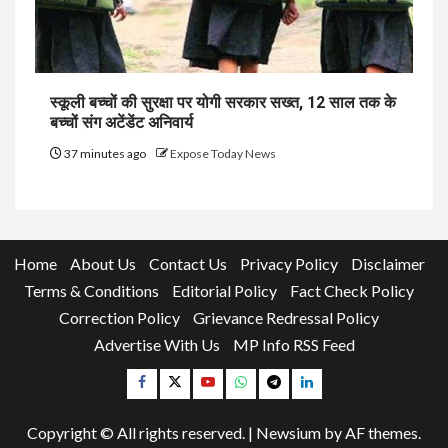
स्कूली बच्चों की सुरक्षा पर योगी सरकार सख्त, 12 साल तक के
बच्चों संग अटेंडेंट अनिवार्य
37 minutes ago
Expose Today News
Home
About Us
Contact Us
Privacy Policy
Disclaimer
Terms & Conditions
Editorial Policy
Fact Check Policy
Correction Policy
Grievance Redressal Policy
Advertise With Us
MP Info RSS Feed
Facebook
Twitter
YouTube
Whatsapp
Telegram
Linkedin
Copyright © All rights reserved.
|
Newsium
by AF themes.