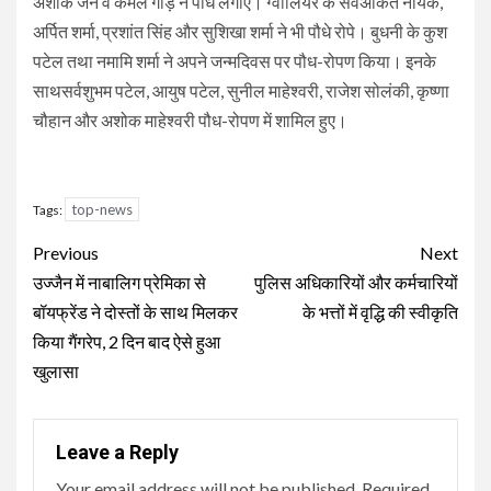
अशोक जैन व कमल गौड़ ने पौधे लगाए। ग्वालियर के सर्वअंकित नायक,
अर्पित शर्मा, प्रशांत सिंह और सुशिखा शर्मा ने भी पौधे रोपे। बुधनी के कुश
पटेल तथा नमामि शर्मा ने अपने जन्मदिवस पर पौध-रोपण किया। इनके
साथसर्वशुभम पटेल, आयुष पटेल, सुनील माहेश्वरी, राजेश सोलंकी, कृष्णा
चौहान और अशोक माहेश्वरी पौध-रोपण में शामिल हुए।
top-news
Tags:
Continue
Previous
Next
Reading
उज्जैन में नाबालिग प्रेमिका से
पुलिस अधिकारियों और कर्मचारियों
बॉयफ्रेंड ने दोस्तों के साथ मिलकर
के भत्तों में वृद्धि की स्वीकृति
किया गैंगरेप, 2 दिन बाद ऐसे हुआ
खुलासा
Leave a Reply
Your email address will not be published.
Required