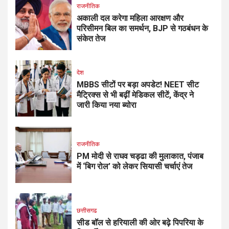
राजनीतिक
अकाली दल करेगा महिला आरक्षण और
परिसीमन बिल का समर्थन, BJP से गठबंधन के
संकेत तेज
देश
MBBS सीटों पर बड़ा अपडेट! NEET सीट
मैट्रिक्स से भी बढ़ीं मेडिकल सीटें, केंद्र ने
जारी किया नया ब्योरा
राजनीतिक
PM मोदी से राघव चड्ढा की मुलाकात, पंजाब
में ‘बिग रोल’ को लेकर सियासी चर्चाएं तेज
छत्तीसगढ
सीड बॉल से हरियाली की ओर बढ़े पिपरिया के