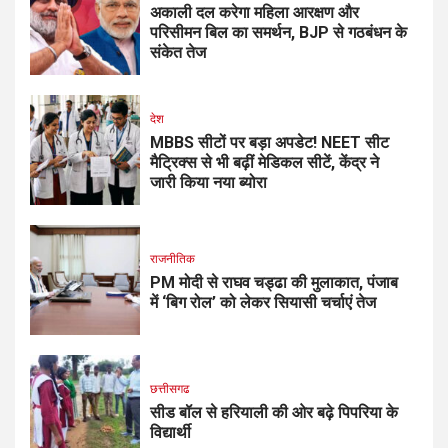
अकाली दल करेगा महिला आरक्षण और
परिसीमन बिल का समर्थन, BJP से गठबंधन के
संकेत तेज
देश
MBBS सीटों पर बड़ा अपडेट! NEET सीट
मैट्रिक्स से भी बढ़ीं मेडिकल सीटें, केंद्र ने
जारी किया नया ब्योरा
राजनीतिक
PM मोदी से राघव चड्ढा की मुलाकात, पंजाब
में ‘बिग रोल’ को लेकर सियासी चर्चाएं तेज
छत्तीसगढ
सीड बॉल से हरियाली की ओर बढ़े पिपरिया के
विद्यार्थी