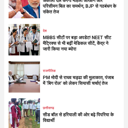
अकाली दल करेगा महिला आरक्षण और
परिसीमन बिल का समर्थन, BJP से गठबंधन के
संकेत तेज
देश
MBBS सीटों पर बड़ा अपडेट! NEET सीट
मैट्रिक्स से भी बढ़ीं मेडिकल सीटें, केंद्र ने
जारी किया नया ब्योरा
राजनीतिक
PM मोदी से राघव चड्ढा की मुलाकात, पंजाब
में ‘बिग रोल’ को लेकर सियासी चर्चाएं तेज
छत्तीसगढ
सीड बॉल से हरियाली की ओर बढ़े पिपरिया के
विद्यार्थी