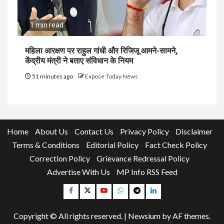
1 min read
महिला आरक्षण पर राहुल गांधी और रिजिजू आमने-सामने,
केंद्रीय मंत्री ने बताए संविधान के नियम
51 minutes ago
Expose Today News
Home
About Us
Contact Us
Privacy Policy
Disclaimer
Terms & Conditions
Editorial Policy
Fact Check Policy
Correction Policy
Grievance Redressal Policy
Advertise With Us
MP Info RSS Feed
Facebook
Twitter
YouTube
Whatsapp
Telegram
Linkedin
Copyright © All rights reserved.
|
Newsium
by AF themes.