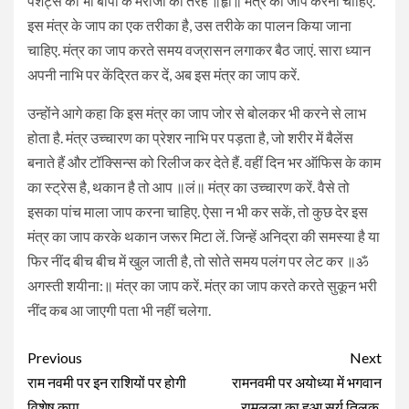
पेशेंट्स को भी बीपी के मरीजों की तरह ॥हृीं॥ मंत्र का जाप करना चाहिए.
इस मंत्र के जाप का एक तरीका है, उस तरीके का पालन किया जाना
चाहिए. मंत्र का जाप करते समय वज्रासन लगाकर बैठ जाएं. सारा ध्यान
अपनी नाभि पर केंद्रित कर दें, अब इस मंत्र का जाप करें.
उन्होंने आगे कहा कि इस मंत्र का जाप जोर से बोलकर भी करने से लाभ
होता है. मंत्र उच्चारण का प्रेशर नाभि पर पड़ता है, जो शरीर में बैलेंस
बनाते हैं और टॉक्सिन्स को रिलीज कर देते हैं. वहीं दिन भर ऑफिस के काम
का स्ट्रेस है, थकान है तो आप ॥लं॥ मंत्र का उच्चारण करें. वैसे तो
इसका पांच माला जाप करना चाहिए. ऐसा न भी कर सकें, तो कुछ देर इस
मंत्र का जाप करके थकान जरूर मिटा लें. जिन्हें अनिद्रा की समस्या है या
फिर नींद बीच बीच में खुल जाती है, तो सोते समय पलंग पर लेट कर ॥ॐ
अगस्ती शयीना:॥ मंत्र का जाप करें. मंत्र का जाप करते करते सुकून भरी
नींद कब आ जाएगी पता भी नहीं चलेगा.
Continue
Previous
Next
Reading
राम नवमी पर इन राशियों पर होगी
रामनवमी पर अयोध्या में भगवान
विशेष कृपा
रामलला का हुआ सूर्य तिलक,