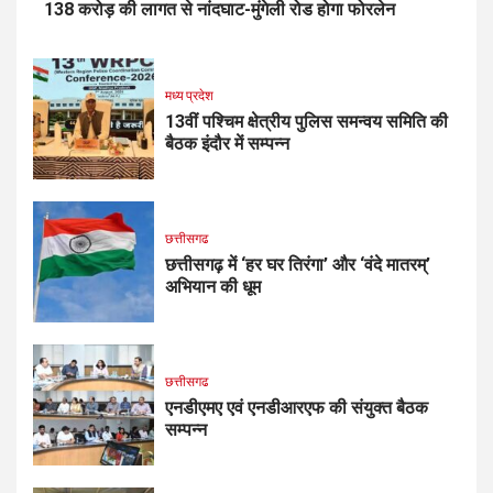
138 करोड़ की लागत से नांदघाट-मुंगेली रोड होगा फोरलेन
मध्य प्रदेश
13वीं पश्चिम क्षेत्रीय पुलिस समन्वय समिति की
बैठक इंदौर में सम्पन्न
छत्तीसगढ
छत्तीसगढ़ में ‘हर घर तिरंगा’ और ‘वंदे मातरम्’
अभियान की धूम
छत्तीसगढ
एनडीएमए एवं एनडीआरएफ की संयुक्त बैठक
सम्पन्न