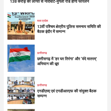
138 करोड़ की लागत से नांदघाट-मुंगेली रोड होगा फोरलेन
मध्य प्रदेश
13वीं पश्चिम क्षेत्रीय पुलिस समन्वय समिति की
बैठक इंदौर में सम्पन्न
छत्तीसगढ
छत्तीसगढ़ में ‘हर घर तिरंगा’ और ‘वंदे मातरम्’
अभियान की धूम
छत्तीसगढ
एनडीएमए एवं एनडीआरएफ की संयुक्त बैठक
सम्पन्न