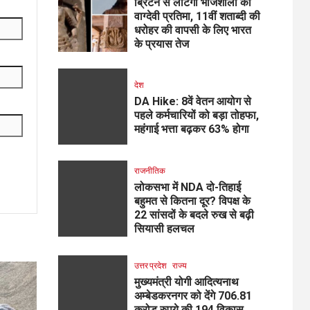
ब्रिटेन से लौटेगी भोजशाला की
वाग्देवी प्रतिमा, 11वीं शताब्दी की
धरोहर की वापसी के लिए भारत
के प्रयास तेज
देश
DA Hike: 8वें वेतन आयोग से
पहले कर्मचारियों को बड़ा तोहफा,
महंगाई भत्ता बढ़कर 63% होगा
राजनीतिक
लोकसभा में NDA दो-तिहाई
बहुमत से कितना दूर? विपक्ष के
22 सांसदों के बदले रुख से बढ़ी
सियासी हलचल
उत्तर प्रदेश
राज्य
मुख्यमंत्री योगी आदित्यनाथ
अम्बेडकरनगर को देंगे 706.81
करोड़ रुपये की 194 विकास