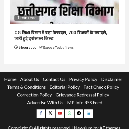
1 min read
CG शिक्षा विभाग में बड़ा फेरबदल, 700 शिक्षकों के तबादले;
जारी हुई ट्रांसफर लिस्ट
6 hours ago
Expose Today News
Home
About Us
Contact Us
Privacy Policy
Disclaimer
Terms & Conditions
Editorial Policy
Fact Check Policy
Correction Policy
Grievance Redressal Policy
Advertise With Us
MP Info RSS Feed
Facebook
Twitter
YouTube
Whatsapp
Telegram
Linkedin
Copyright © All rights reserved.
|
Newsium
by AF themes.