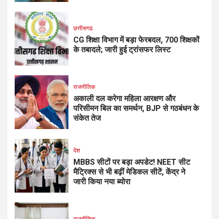
छत्तीसगढ
CG शिक्षा विभाग में बड़ा फेरबदल, 700 शिक्षकों
के तबादले; जारी हुई ट्रांसफर लिस्ट
राजनीतिक
अकाली दल करेगा महिला आरक्षण और
परिसीमन बिल का समर्थन, BJP से गठबंधन के
संकेत तेज
देश
MBBS सीटों पर बड़ा अपडेट! NEET सीट
मैट्रिक्स से भी बढ़ीं मेडिकल सीटें, केंद्र ने
जारी किया नया ब्योरा
राजनीतिक