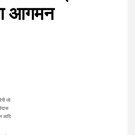
ोगा आगमन
ेगी जो
विदास
रार आदि