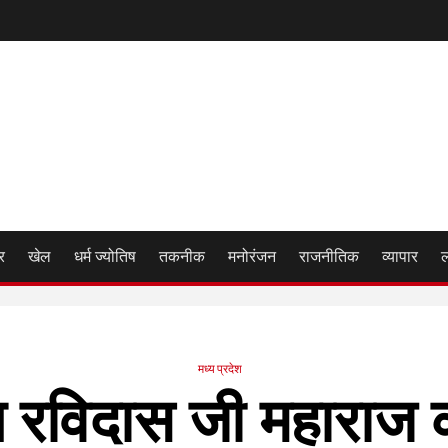
र
खेल
धर्म ज्योतिष
तकनीक
मनोरंजन
राजनीतिक
व्यापार
मध्य प्रदेश
ि रविदास जी महाराज क