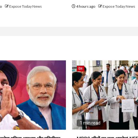
go
Expose Today News
4 hours ago
Expose Today News
देश
1 min read