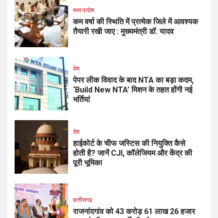
मध्य प्रदेश
कम वर्षा की स्थिति में प्रत्येक जिले में आवश्यक
तैयारी रखी जाए : मुख्यमंत्री डॉ. यादव
देश
पेपर लीक विवाद के बाद NTA का बड़ा कदम,
‘Build New NTA’ मिशन के तहत होंगी नई
भर्तियां
देश
हाईकोर्ट के चीफ जस्टिस की नियुक्ति कैसे
होती है? जानें CJI, कॉलेजियम और केंद्र की
पूरी भूमिका
छत्तीसगढ
राजनांदगांव को 43 करोड़ 61 लाख 26 हजार