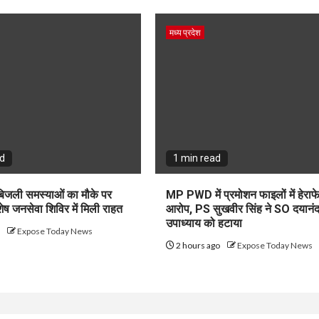
मध्य प्रदेश
ad
1 min read
 बिजली समस्याओं का मौके पर
MP PWD में प्रमोशन फाइलों में हेराफ
ेष जनसेवा शिविर में मिली राहत
आरोप, PS सुखवीर सिंह ने SO दयानं
उपाध्याय को हटाया
o
Expose Today News
2 hours ago
Expose Today News