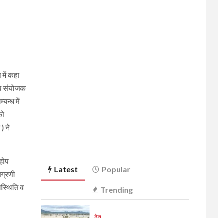
 में कहा
रीय संयोजक
न्ध में
को
) ने
 होप
Latest
Popular
अग्रणी
पस्थिति व
Trending
देश