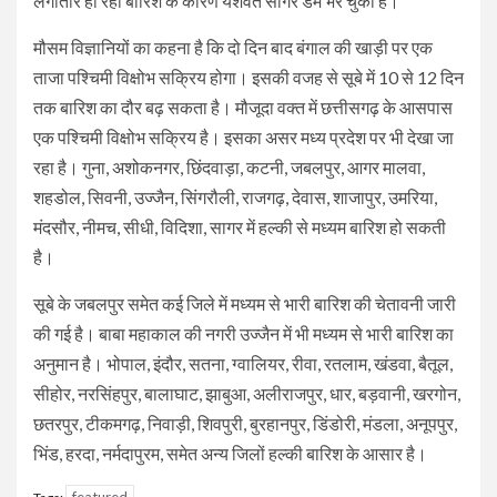
लगातार हो रही बारिश के कारण यशवंत सागर डैम भर चुका है।
मौसम विज्ञानियों का कहना है कि दो दिन बाद बंगाल की खाड़ी पर एक
ताजा पश्चिमी विक्षोभ सक्रिय होगा। इसकी वजह से सूबे में 10 से 12 दिन
तक बारिश का दौर बढ़ सकता है। मौजूदा वक्त में छत्तीसगढ़ के आसपास
एक पश्चिमी विक्षोभ सक्रिय है। इसका असर मध्य प्रदेश पर भी देखा जा
रहा है। गुना, अशोकनगर, छिंदवाड़ा, कटनी, जबलपुर, आगर मालवा,
शहडोल, सिवनी, उज्जैन, सिंगरौली, राजगढ़, देवास, शाजापुर, उमरिया,
मंदसौर, नीमच, सीधी, विदिशा, सागर में हल्की से मध्यम बारिश हो सकती
है।
सूबे के जबलपुर समेत कई जिले में मध्यम से भारी बारिश की चेतावनी जारी
की गई है। बाबा महाकाल की नगरी उज्जैन में भी मध्यम से भारी बारिश का
अनुमान है। भोपाल, इंदौर, सतना, ग्वालियर, रीवा, रतलाम, खंडवा, बैतूल,
सीहोर, नरसिंहपुर, बालाघाट, झाबुआ, अलीराजपुर, धार, बड़वानी, खरगोन,
छतरपुर, टीकमगढ़, निवाड़ी, शिवपुरी, बुरहानपुर, डिंडोरी, मंडला, अनूपपुर,
भिंड, हरदा, नर्मदापुरम, समेत अन्य जिलों हल्की बारिश के आसार है।
featured