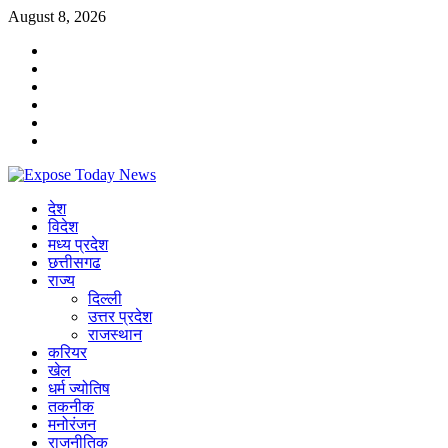
Skip
August 8, 2026
to
Facebook
content
Twitter
YouTube
Whatsapp
Telegram
Linkedin
Primary
देश
Menu
विदेश
मध्य प्रदेश
छत्तीसगढ
राज्य
दिल्ली
उत्तर प्रदेश
राजस्थान
करियर
खेल
धर्म ज्योतिष
तकनीक
मनोरंजन
राजनीतिक