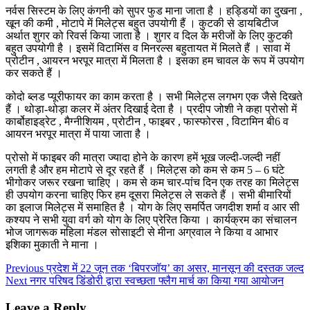
नर्वस सिस्टम के लिए कंगनी को सुपर फुड माना जाता है । हड्डियों का दुखना ,
खून की कमी , मोटापे में मिलेट्स बहुत उपयोगी हैं । कुटकी से डायबिटीज
अर्थात शुगर को रिवर्स किया जाता है । शुगर व दिल के मरीजों के लिए कुटकी
बहुत उपयोगी है । इसमें विटामिंस व मिनरल्स बहुतायत में मिलते हैं । सावा में
प्रोटीन , आयरन भरपूर मात्रा में मिलता है । इसका हम चावल के रूप में उपयोग
कर सकते हैं ।
कोदो ब्लड प्यूरीफायर का काम करता है । सभी मिलेट्स लगभग एक जैसे दिखते
हैं । थोड़ा-थोड़ा कलर में अंतर दिखाई देता है । प्रदीप जोशी ने कहा प्रोसो में
कार्बोहाइड्रेट , मैग्नीशियम , प्रोटीन , फाइबर , फास्फोरस , विटामिन बी6 व
आयरन भरपूर मात्रा में पाया जाता है ।
प्रोसो में फाइबर की मात्रा ज्यादा होने के कारण हमें भूख जल्दी-जल्दी नहीं
लगती है और हम मोटापे से दूर रहते हैं । मिलेट्स को कम से कम 5 – 6 घंटे
भीगोकर जरूर रखना चाहिए । कम से कम चार-पांच दिन एक तरह का मिलेट्स
ही उपयोग करना चाहिए फिर हम दूसरा मिलेट्स ले सकते हैं । सभी बीमारियों
का इलाज मिलेट्स में समाहित है । योग के लिए समर्पित जगदीश शर्मा व आर सी
कश्यप ने सभी युवा वर्ग को योग के लिए प्रेरित किया । कार्यक्रम का संचालन
भोज जागरूक महिला मंडल सोसाइटी से मीना अग्रवाल ने किया व आभार
इशिका मुकाती ने माना ।
Continue
Previous
प्रदेश में 22 जून तक ‘बिपरजॉय’ का असर, मानसून की दस्तक जल्द
Next
नगर परिषद डिंडोरी द्वारा स्वच्छता फ्लैग मार्च का किया गया आयोजन
Reading
Leave a Reply