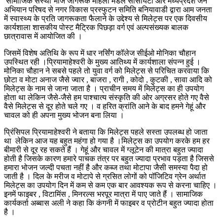
सामाजिक संस्था भोज जागरूक महिला मंडल सोसायटी और मध्यप्रदेश जन
अभियान परिषद से नगर विकास प्रस्फुटन समिति बनियावाडी द्वारा आम जनता
में स्वास्थ्य के प्रति जागरूकता फैलाने के उद्देश्य से मिलेट्स पर एक दिवसीय
कार्यशाला शासकीय पोस्ट मैट्रिक पिछड़ा वर्ग एवं अल्पसंख्यक बालक
छात्रावास में आयोजित की ।
जिसमें विशेष अतिथि के रूप में धार नर्सिंग कॉलेज सीईओ मोनिका चौहान
उपस्थित रही ।प्रियामाहेश्वरी के मुख्य आतिथ्य में कार्यशाला संपन्न हुई ।
मोनिका चौहान ने सबसे पहले तो युवा वर्ग को मिलेट्स से परिचित करवाया कि
छोटा व मोटा अनाज जैसे ज्वार , बाजरा , रागी , कोदो , कुटकी , सावा आदि को
मिलेट्स के नाम से जाना जाता है । प्राचीन समय में मिलेट्स का ही उपयोग
होता था लेकिन जैसे-जैसे हम पाश्चात्य संस्कृति की ओर अग्रसर होते गए वैसे
वैसे मिलेट्स से दूर होते चले गए । व हरित क्रांति आने के बाद हमने गेहूं और
चावल को ही अपना मुख्य भोजन बना लिया ।
प्रिंसिपल प्रियामाहेश्वरी ने बताया कि मिलेट्स पहले सस्ता उपलब्ध हो जाता
था लेकिन आज यह बहुत महंगा हो गया है ।मिलेट्स का उपयोग करके हम हर
बीमारी से दूर रह सकते हैं । गेहूं और चावल में ग्लूटेन की मात्रा बहुत ज्यादा
होती है जिसके कारण हमारे पाचक तंत्र पर बहुत ज्यादा प्रभाव पड़ता है जिससे
हमारा भोजन जल्दी पचता नहीं है और कब्ज तथा मोटापा जैसी समस्या पैदा हो
जाती है । दिल के मरीज व मोटापे से ग्रसित लोगों को पॉजिटिव ग्रेन अर्थात
मिलेट्स का उपयोग दिन में कम से कम एक बार आवश्यक रूप से करना चाहिए ।
इनमें फाइबर , विटामिंस , मिनरल्स भरपूर मात्रा में पाए जाते हैं । सामाजिक
कार्यकर्ता अब्बास अली ने कहा कि कंगनी में फाइबर व प्रोटीन बहुत ज्यादा होता
है ।