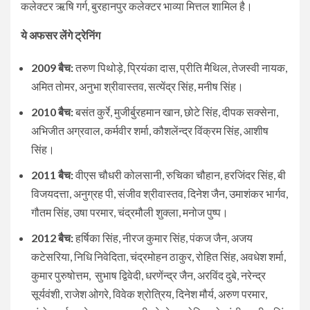
कलेक्टर ऋषि गर्ग, बुरहानपुर कलेक्टर भाव्या मित्तल शामिल है।
ये अफसर लेंगे ट्रेनिंग
2009 बैच:
तरुण पिथोड़े, प्रियंका दास, प्रीति मैथिल, तेजस्वी नायक,
अमित तोमर, अनुभा श्रीवास्तव, सत्येंद्र सिंह, मनीष सिंह।
2010 बैच:
बसंत कुर्रे, मुजीर्बुरहमान खान, छोटे सिंह, दीपक सक्सेना,
अभिजीत अग्रवाल, कर्मवीर शर्मा, कौशलेंन्द्र विंक्रम सिंह, आशीष
सिंह।
2011 बैच:
वीएस चौधरी कोलसानी, रुचिका चौहान, हरजिंदर सिंह, बी
विजयदत्ता, अनुग्रह पी, संजीव श्रीवास्तव, दिनेश जैन, उमाशंकर भार्गव,
गौतम सिंह, उषा परमार, चंद्रमौली शुक्ला, मनोज पुष्प।
2012 बैच:
हर्षिका सिंह, नीरज कुमार सिंह, पंकज जैन, अजय
कटेसरिया, निधि निवेदिता, चंद्रमोहन ठाकुर, रोहित सिंह, अवधेश शर्मा,
कुमार पुरुषोत्तम, सुभाष द्विवेदी, धरणेंन्द्र जैन, अरविंद दुबे, नरेन्द्र
सूर्यवंशी, राजेश ओगरे, विवेक श्रोत्रिय, दिनेश मौर्य, अरुण परमार,