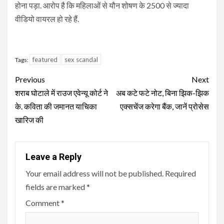
होना पड़ा. आरोप है कि महिलाओं से यौन शोषण के 2500 से ज्यादा
वीडियो वायरल हो रहे हैं.
featured
sex scandal
Tags:
Continue
Previous
Next
Reading
शराब घोटाले में राउज एवेन्यू कोर्ट ने
अब कटे फटे नोट, बिना झिक-झिक
के. कविता की जमानत याचिका
एक्सचेंज करेगा बैंक, जानें प्रोसेस
खारिज की
Leave a Reply
Your email address will not be published.
Required
fields are marked
*
Comment
*