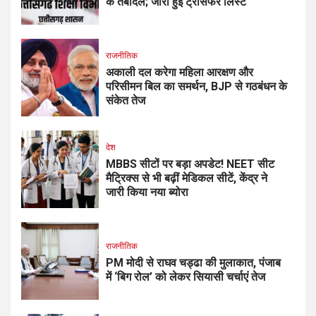
के तबादले; जारी हुई ट्रांसफर लिस्ट
राजनीतिक
अकाली दल करेगा महिला आरक्षण और
परिसीमन बिल का समर्थन, BJP से गठबंधन के
संकेत तेज
देश
MBBS सीटों पर बड़ा अपडेट! NEET सीट
मैट्रिक्स से भी बढ़ीं मेडिकल सीटें, केंद्र ने
जारी किया नया ब्योरा
राजनीतिक
PM मोदी से राघव चड्ढा की मुलाकात, पंजाब
में ‘बिग रोल’ को लेकर सियासी चर्चाएं तेज