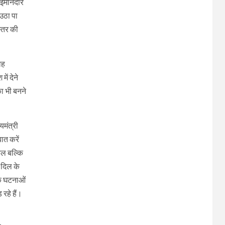
र ईमानदार
उठा पा
स्तर की
वह
ें देने
ा भी बनने
यमंत्री
ात करें
कूल बल्कि
फ दिल के
ंसक घटनाओं
रहे हैं।