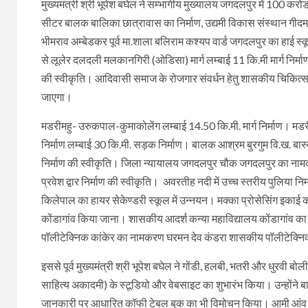
मुख्यमंत्री श्री भूपेश बघेल ने सम्भागीय मुख्यालय जगदलपुर में 100 क
सीटर बालक बालिका छात्रावास का निर्माण, उद्यमी विकास संस्थान गीदम रोड
भीमराव अम्बेडकर पूर्व मा.शाला बलिराम कश्यप वार्ड जगदलपुर का हाई स
से लूलेर दलदली मलकानगिरी (ओडिसा) मार्ग लम्बाई 11 कि.मी मार्ग निर्माण
की स्वीकृति। आदिवासी समाज के रोजगार संवर्धन हेतु शासकीय चिकित्सा
जाएगा।
मडरीमहु- उरुकपाल-कुमाकोलेंग लम्बाई 14.50 कि.मी. मार्ग निर्माण।
निर्माण लम्बाई 30 कि.मी. सड़क निर्माण। बालक आश्रम बुरगुम वि.ख. बास्
निर्माण की स्वीकृति। जिला न्यायालय जगदलपुर चौक जगदलपुर का नामकर
प्रवेश द्वार निर्माण की स्वीकृति। अवरतीह नदी में उच्च स्तरीय पुलिया 
किलेपाल का हायर सेकेण्डरी स्कूल में उन्नयन। मक्का प्रोसेसिंग इकाई
कोंडागांव किया जाना। शासकीय आदर्श कन्या महाविद्यालय कोंडागांव क
पॉलीटेक्निक कांकेर का नामकरण घरमन देव कंडरा शासकीय पॉलीटेक्नि
इससे पूर्व मुख्यमंत्री श्री भूपेश बघेल ने गोंडी, हलबी, भतरी और धुरवी 
साहित्य अकादमी) के स्टूडियो और वेबसाइट का शुभारंभ किया। उन्होंने 
जानकारी पर आधारित कॉफी टेबल बुक का भी विमोचन किया। आमी आंव बस