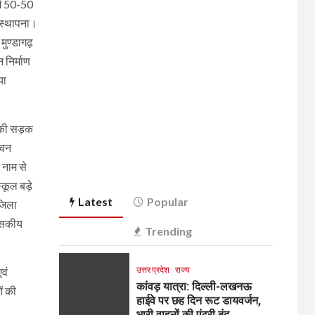
में 50-50
ि स्थापना।
मुण्डागढ़
 निर्माण
या
क्की सड़क
भवन
 नाम से
स्कूल बड़े
Latest
Popular
 जिला
शासकीय
Trending
उत्तर प्रदेश
राज्य
वं
कांवड़ यात्रा: दिल्ली-लखनऊ
ं की
हाईवे पर छह दिन रूट डायवर्जन,
भारी वाहनों की एंट्री बंद