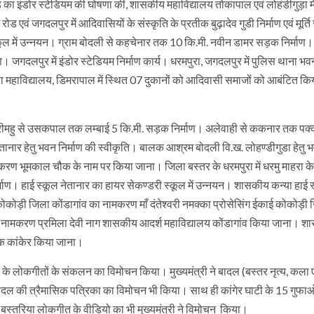
रोड का इंडोर स्टेडियम की घोषणा की, शासकीय महाविद्यालय तोकापाल एवं लोहंडीगुड़ा 
 एवं जगदलपुर में आदिवासियों के संस्कृति के प्रतीक बुढ़ादेव गुडी निर्माण एवं मूर्त
्कूल में उन्नयन। ग्राम बोदली से कहचेनार तक 10 कि.मी. नवीन डामर सड़क निर्माण। 
। जगदलपुर में इंडोर स्टेडियम निर्माण कार्य। धरमपुरा, जगदलपुर में पुलिस थाना भवन
 महाविद्यालय, डिमरापाल में स्थित 07 दुकानों को आदिवासी समाजों को आबंटित कि
 मडरीमहु से उसकपाल तक लम्बाई 5 कि.मी. सड़क निर्माण। अलेवाही से ककनार तक प
तानार हेतु भवन निर्माण की स्वीकृति। बालक आश्रम बोदली वि.ख. लोहण्डीगुडा हेतु 
ण भूमकाल चौक के नाम पर किया जाना। जिला बस्तर के धरमपुरा में धरमु माहरा के
निर्माण। हाई स्कूल नेतानार का हायर सेकण्डरी स्कूल में उन्नयन। शासकीय कन्या हाई 
 कोकोड़ी जिला कोंडागांव का नामकरण माँ दंतेश्वरी नमक्का प्रोसेसिंग ईकाई कोकोड़ी
ा नामकरण प्रमिला देवी नाग शासकीय आदर्श महाविद्यालय कोंडागांव किया जाना। 
क कांकेर किया जाना।
बोली के लोकगीतों के संकलन का विमोचन किया। मुख्यमंत्री ने बादल (बस्तर नृत्य, कला ए
बादल की त्रैमासिक पत्रिका का विमोचन भी किया। साथ ही कांगेर घाटी के 15 गुफाओ
्तरिया लोकगीत के वीडियो का भी मुख्यमंत्री ने विमोचन किया।