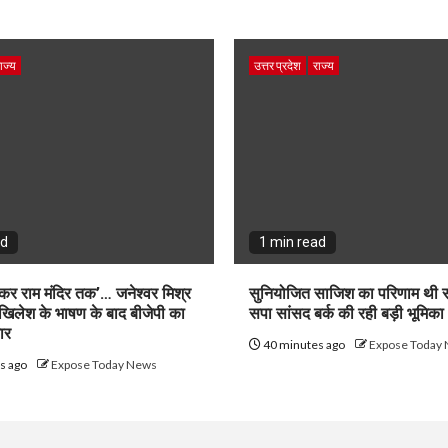
ाज्य
उत्तर प्रदेश
राज्य
ad
1 min read
कर राम मंदिर तक’… जनेश्वर मिश्र
सुनियोजित साजिश का परिणाम थी स
खिलेश के भाषण के बाद बीजेपी का
सपा सांसद बर्क की रही बड़ी भूमिका
ार
40 minutes ago
Expose Today
s ago
Expose Today News