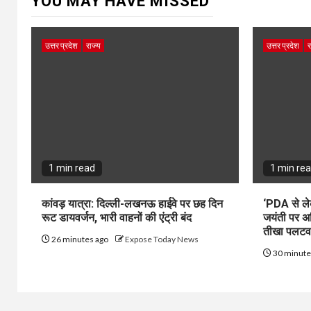
YOU MAY HAVE MISSED
उत्तर प्रदेश
राज्य
उत्तर प्रदेश
र
1 min read
1 min re
कांवड़ यात्रा: दिल्ली-लखनऊ हाईवे पर छह दिन
‘PDA से ले
रूट डायवर्जन, भारी वाहनों की एंट्री बंद
जयंती पर अ
तीखा पलटव
26 minutes ago
Expose Today News
30 minute