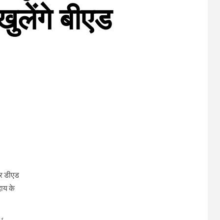
खुलेंगे बीएड
 और डीएड
दाय के