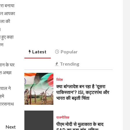
ारा बनाया
 फिर आपका
रकला की
।
े हुए कहा
रहण
Latest
Popular
Trending
सान के घर
त अच्छा
विदेश
क्या बांग्लादेश बन रहा है ‘दूसरा
रवाल ने
पाकिस्तान’? ISI, कट्टरपंथ और
हमे
भारत की बढ़ती चिंता
ी पारसनाथ
राजनीतिक
पीएम मोदी से मुलाकात के बाद
Next