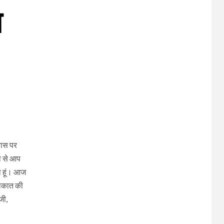
ल
िवास पर
व से आप
ा हूं। आज
लाकात की
जी,