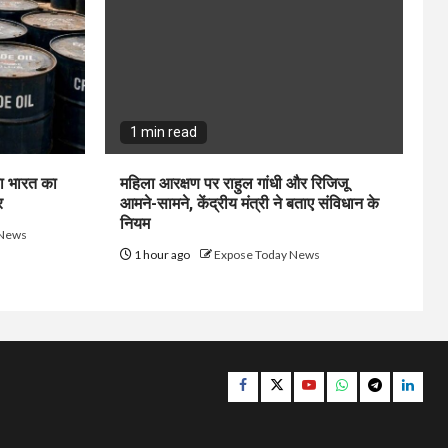
1 min read
ा भारत का
महिला आरक्षण पर राहुल गांधी और रिजिजू
र
आमने-सामने, केंद्रीय मंत्री ने बताए संविधान के
नियम
 News
1 hour ago
Expose Today News
Facebook
Twitter
YouTube
Whatsapp
Telegram
Linke