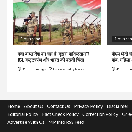
1 min read
1 min re
क्या बांग्लादेश बन रहा है ‘दूसरा पाकिस्तान’?
पीएम मोदी स
ISI, कट्टरपंथ और भारत की बढ़ती चिंता
दांव, महिला
31 minutes ago
Expose Today News
41 minute
Home
About Us
Contact Us
Privacy Policy
Disclaimer
Editorial Policy
Fact Check Policy
Correction Policy
Grie
Advertise With Us
MP Info RSS Feed