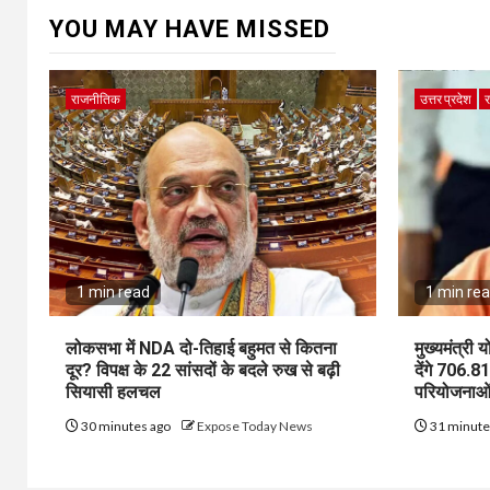
YOU MAY HAVE MISSED
राजनीतिक
उत्तर प्रदेश
र
1 min read
1 min re
लोकसभा में NDA दो-तिहाई बहुमत से कितना
मुख्यमंत्री
दूर? विपक्ष के 22 सांसदों के बदले रुख से बढ़ी
देंगे 706.8
सियासी हलचल
परियोजनाओं
30 minutes ago
Expose Today News
31 minute