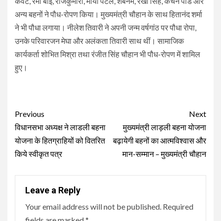
केवट, रमा बाई, राजकुमारी, माया पटेल, शबनम, रेखा सिंह, कंचन पांडे और
अन्य बहनों ने पौध-रोपण किया। मुख्यमंत्री चौहान के साथ हितानंद शर्मा
ने भी पौधा लगाया। नीलेश तिवारी ने अपनी जन्म वर्षगांठ पर पौधा रोपा,
उनके परिवारजन मेघा और अलंकता तिवारी साथ थीं। सामाजिक
कार्यकर्ता शोभित मिश्रा तथा रंजीत सिंह चौहान भी पौध-रोपण में शामिल
हुए।
Continue
Previous
Next
Reading
विधानसभा अध्यक्ष ने लाडली बहना
मुख्यमंत्री लाड़ली बहना योजना
योजना के हितग्राहियों को वितरित
बढ़ायेगी बहनों का आत्मविश्वास और
किये स्वीकृत पत्र
मान-सम्मान – मुख्यमंत्री चौहान
Leave a Reply
Your email address will not be published.
Required
fields are marked
*