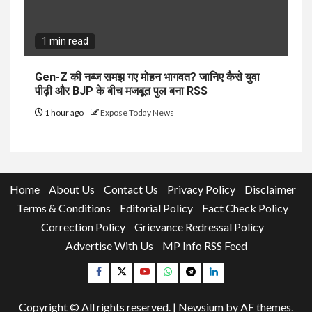
1 min read
Gen-Z की नब्ज समझ गए मोहन भागवत? जानिए कैसे युवा
पीढ़ी और BJP के बीच मजबूत पुल बना RSS
1 hour ago
Expose Today News
Home
About Us
Contact Us
Privacy Policy
Disclaimer
Terms & Conditions
Editorial Policy
Fact Check Policy
Correction Policy
Grievance Redressal Policy
Advertise With Us
MP Info RSS Feed
Facebook
Twitter
YouTube
Whatsapp
Telegram
Linkedin
Copyright © All rights reserved.
|
Newsium
by AF themes.