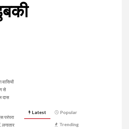
डुबकी
ग वासियों
ण से
मल दास
Latest
Popular
 इस परंपरा
Trending
ं. लगातार