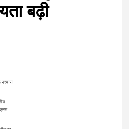
यता बढ़ी
़ प्रवास
रीय
यक्रम