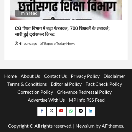
1 min read
CG शिक्षा विभाग में बड़ा फेरबदल, 700 शिक्षकों के तबादले;
जारी हुई ट्रांसफर लिस्ट
4 hours ago
Expose Today News
Home
About Us
Contact Us
Privacy Policy
Disclaimer
Terms & Conditions
Editorial Policy
Fact Check Policy
Correction Policy
Grievance Redressal Policy
Advertise With Us
MP Info RSS Feed
Facebook
Twitter
YouTube
Whatsapp
Telegram
Linkedin
Copyright © All rights reserved.
|
Newsium
by AF themes.