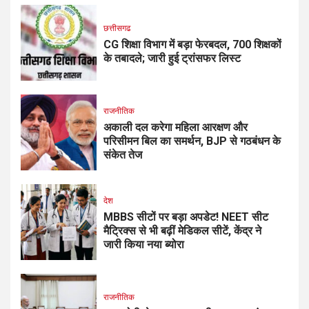
छत्तीसगढ
CG शिक्षा विभाग में बड़ा फेरबदल, 700 शिक्षकों
के तबादले; जारी हुई ट्रांसफर लिस्ट
राजनीतिक
अकाली दल करेगा महिला आरक्षण और
परिसीमन बिल का समर्थन, BJP से गठबंधन के
संकेत तेज
देश
MBBS सीटों पर बड़ा अपडेट! NEET सीट
मैट्रिक्स से भी बढ़ीं मेडिकल सीटें, केंद्र ने
जारी किया नया ब्योरा
राजनीतिक